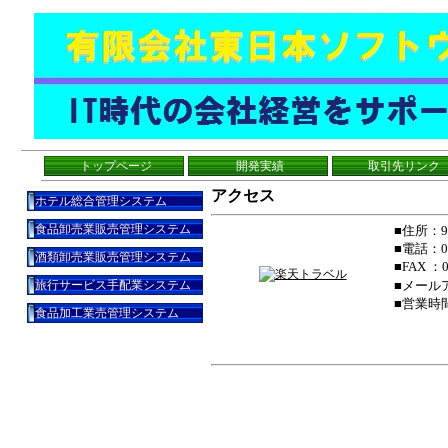
トップページ
開発実績
取引先リンク
アクセス
ホテル総合管理システム
食品卸売業販売管理システム
■住所：
■電話：02
酒類卸売業販売管理システム
■FAX ：0
旅行サービス手配業システム
■メール
■営業時間
食品加工業売管理システム